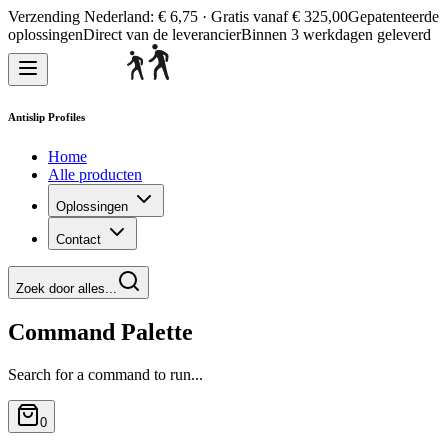
Verzending Nederland: € 6,75 · Gratis vanaf € 325,00
Gepatenteerde
oplossingen
Direct van de leverancier
Binnen 3 werkdagen geleverd
Antislip Profiles
Home
Alle producten
Oplossingen
Contact
Zoek door alles...
Command Palette
Search for a command to run...
0